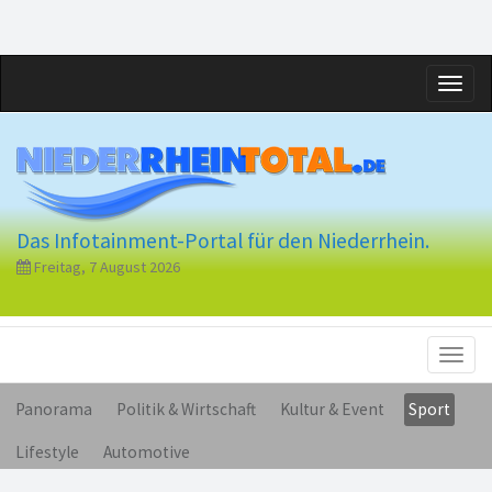
Toggl
naviga
Das Infotainment-Portal für den Niederrhein.
Freitag, 7 August 2026
Toggl
naviga
Panorama
Politik & Wirtschaft
Kultur & Event
Sport
Lifestyle
Automotive