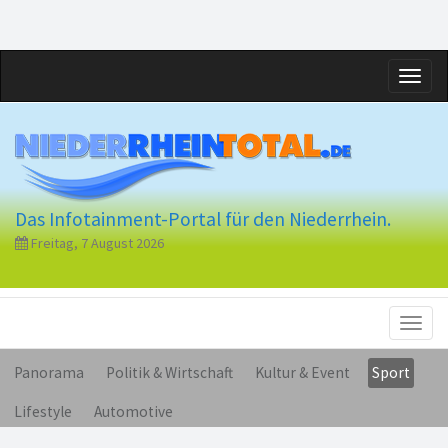
Toggl
naviga
Das Infotainment-Portal für den Niederrhein.
Freitag, 7 August 2026
Toggl
naviga
Panorama
Politik & Wirtschaft
Kultur & Event
Sport
Lifestyle
Automotive