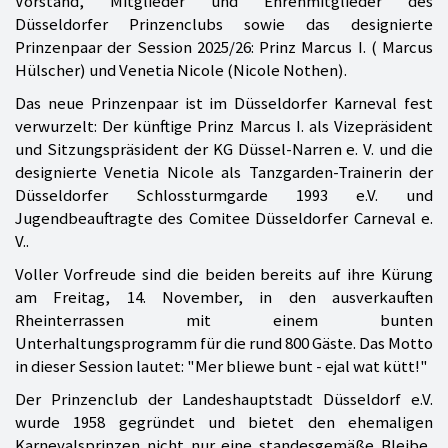
Vorstand, Mitglieder und Ehrenmitglieder des
Düsseldorfer Prinzenclubs sowie das designierte
Prinzenpaar der Session 2025/26: Prinz Marcus I. ( Marcus
Hülscher) und Venetia Nicole (Nicole Nothen).
Das neue Prinzenpaar ist im Düsseldorfer Karneval fest
verwurzelt: Der künftige Prinz Marcus I. als Vizepräsident
und Sitzungspräsident der KG Düssel-Narren e. V. und die
designierte Venetia Nicole als Tanzgarden-Trainerin der
Düsseldorfer Schlossturmgarde 1993 e.V. und
Jugendbeauftragte des Comitee Düsseldorfer Carneval e.
V..
Voller Vorfreude sind die beiden bereits auf ihre Kürung
am Freitag, 14. November, in den ausverkauften
Rheinterrassen mit einem bunten
Unterhaltungsprogramm für die rund 800 Gäste. Das Motto
in dieser Session lautet: "Mer bliewe bunt - ejal wat kütt!"
Der Prinzenclub der Landeshauptstadt Düsseldorf e.V.
wurde 1958 gegründet und bietet den ehemaligen
Karnevalsprinzen nicht nur eine standesgemäße Bleibe,