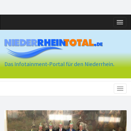
Toggl
naviga
Das Infotainment-Portal für den Niederrhein.
Toggl
naviga