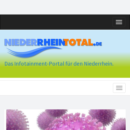
Toggl
naviga
Das Infotainment-Portal für den Niederrhein.
Toggl
naviga