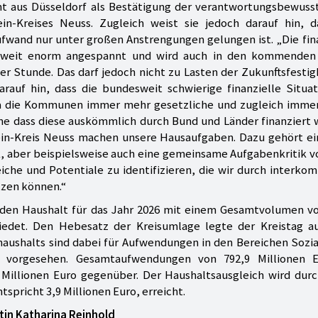
cht aus Düsseldorf als Bestätigung der verantwortungsbewus
ein-Kreises Neuss. Zugleich weist sie jedoch darauf hin, d
fwand nur unter großen Anstrengungen gelungen ist. „Die fin
esweit enorm angespannt und wird auch in den kommenden
er Stunde. Das darf jedoch nicht zu Lasten der Zukunftsfestig
arauf hin, dass die bundesweit schwierige finanzielle Situa
da die Kommunen immer mehr gesetzliche und zugleich immer
ne dass diese auskömmlich durch Bund und Länder finanziert 
hein-Kreis Neuss machen unsere Hausaufgaben. Dazu gehört ei
, aber beispielsweise auch eine gemeinsame Aufgabenkritik v
iche und Potentiale zu identifizieren, die wir durch interk
tzen können.“
z den Haushalt für das Jahr 2026 mit einem Gesamtvolumen v
iedet. Den Hebesatz der Kreisumlage legte der Kreistag au
haushalts sind dabei für Aufwendungen in den Bereichen Sozi
ge vorgesehen. Gesamtaufwendungen von 792,9 Millionen 
9 Millionen Euro gegenüber. Der Haushaltsausgleich wird dur
spricht 3,9 Millionen Euro, erreicht.
tin Katharina Reinhold