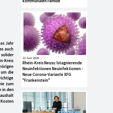
kommunalen Familie
as Jahr
ss auch
 solider
22 Juni 2026
in-Kreis
Rhein-Kreis Neuss: lstagnierende
hörigen
Neuinfektionen Neuinfektionen -
 um die
Neue Corona-Variante XFG
ichtige
"Frankenstein"
wie zum
h in den
haushalt
 Kosten