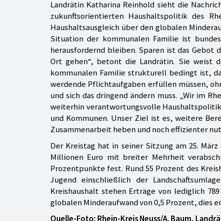
Landrätin Katharina Reinhold sieht die Nachri
zukunftsorientierten Haushaltspolitik des Rh
Haushaltsausgleich über den globalen Minderau
Situation der kommunalen Familie ist bund
herausfordernd bleiben. Sparen ist das Gebot d
Ort gehen“, betont die Landrätin. Sie weist d
kommunalen Familie strukturell bedingt ist, 
werdende Pflichtaufgaben erfüllen müssen, oh
und sich das dringend ändern muss. „Wir im R
weiterhin verantwortungsvolle Haushaltspolitik
und Kommunen. Unser Ziel ist es, weitere Bere
Zusammenarbeit heben und noch effizienter nu
Der Kreistag hat in seiner Sitzung am 25. Mär
Millionen Euro mit breiter Mehrheit verabsch
Prozentpunkte fest. Rund 55 Prozent des Kreis
Jugend einschließlich der Landschaftsumla
Kreishaushalt stehen Erträge von lediglich 78
globalen Minderaufwand von 0,5 Prozent, dies ent
Quelle-Foto: Rhein-Kreis Neuss/A. Baum, Landrä