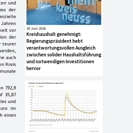
sten und
ass der
anzielle
 Jahren
20 Juni 2026
keit vor
Kreishaushalt genehmigt:
tion der
Regierungspräsident hebt
 teurer
verantwortungsvollen Ausgleich
werden,
zwischen solider Haushaltsführung
ne auch
und notwendigen Investitionen
on Kreis
hervor
ommunale
on 792,9
f 35,87
ales und
Euro im
ch einen