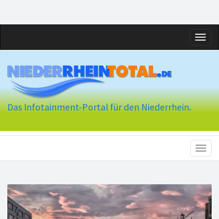
Toggl
naviga
Das Infotainment-Portal für den Niederrhein.
Toggl
naviga